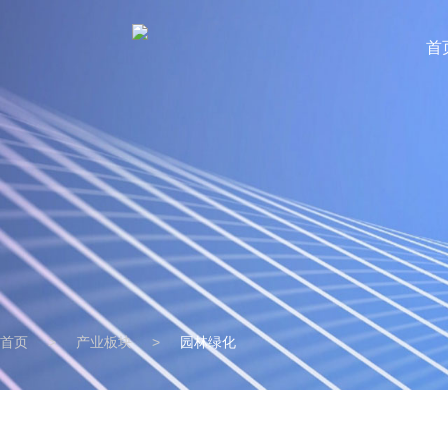
首
首页
>
产业板块
>
园林绿化