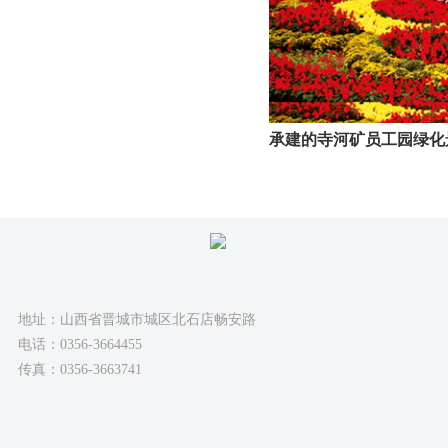
承建的寺河矿员工园绿化
地址：山西省晋城市城区北石店畅安路
电话：0356-3664455
传真：0356-3663741