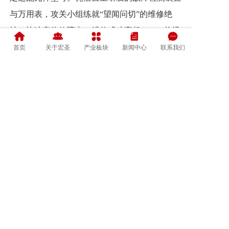
与万用表，攻关小组练就“望闻问切”的维修绝
技，快速定位故障点，维修成功率超80%。曾经
价值数千元的保护插件，如今仅需几毛钱的电
首页
关于宏圣
产业板块
新闻中心
联系我们
阻、二极管，就能焕发新生，配件采购成本实现
断崖式下降。
自技术改革落地以来，2025年该公司已累
计检修各类保护插件超100余块。这场以“小元
件”撬动“大效益”的技术革新，为企业开辟了降
本增效的新路径，真正实现“花小钱办大事”的作
用。
上一篇: 科威公司安全氛围浸润心田 各项活动齐发上阵
下一篇: 车间里的安全“指挥官”——记科威公司锚杆车间副主任牛晋凯